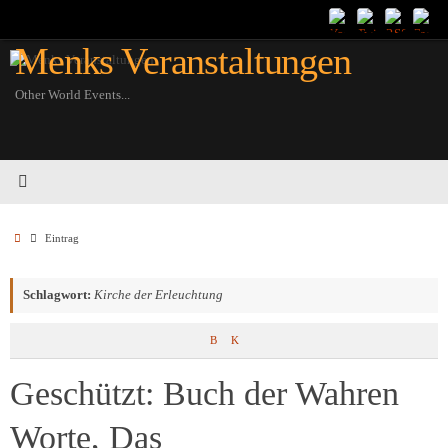
Zum
Inhalt
Menks Veranstaltungen
springen
Other World Events...
Startseite
Eintrag
Schlagwort:
Kirche der Erleuchtung
B
K
Geschützt: Buch der Wahren
Worte, Das