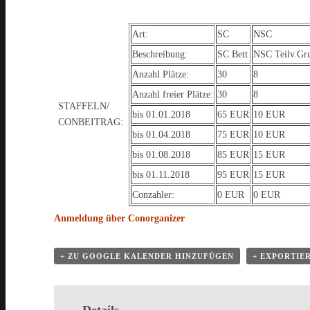
Art:
SC
NSC
Beschreibung:
SC Bett
NSC Teilv.Gru
Anzahl Plätze:
30
8
Anzahl freier Plätze:
30
8
STAFFELN/
bis 01.01.2018
65 EUR
10 EUR
CONBEITRAG:
bis 01.04.2018
75 EUR
10 EUR
bis 01.08.2018
85 EUR
15 EUR
bis 01.11.2018
95 EUR
15 EUR
Conzahler:
0 EUR
0 EUR
Anmeldung über Conorganizer
+ ZU GOOGLE KALENDER HINZUFÜGEN
+ EXPORTIER
Details