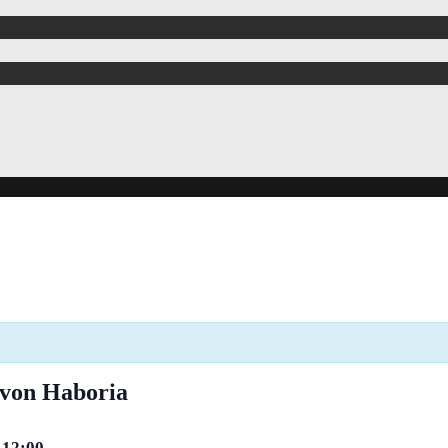
 von Haboria
 12:00