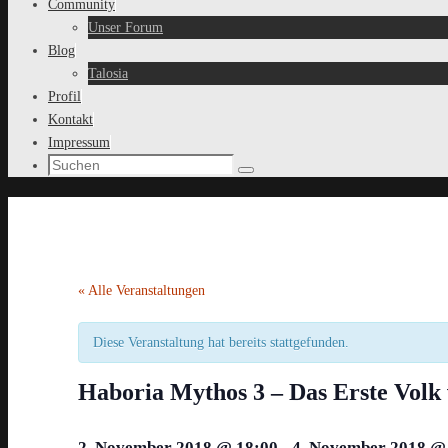
Community
Unser Forum
Blog
Talosia
Profil
Kontakt
Impressum
Suche
Suchen
nach:
« Alle Veranstaltungen
Diese Veranstaltung hat bereits stattgefunden.
Haboria Mythos 3 – Das Erste Volk
2. November 2018 @ 18:00
-
4. November 2018 @