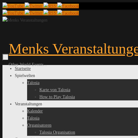
Zum
Inhalt
springen
Menks Veranstaltung
Other World Events...
Zum
Startseite
Inhalt
Spielwelten
springen
Talosia
Karte von Talosia
How to Play Talosia
Veranstaltungen
Kalender
Talosia
Organisatoren
Talosia Organisation