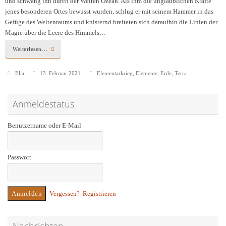
und schwang ihn durch der Welten Ozean. Als ihm die unglaublichen Kräfte
jenes besonderen Ortes bewusst wurden, schlug er mit seinem Hammer in das
Gefüge des Weltenraums und knisternd breiteten sich daraufhin die Linien der
Magie über die Leere des Himmels…
Weiterlesen…
Elia
13. Februar 2021
Elementarkrieg
,
Elemente
,
Erde
,
Terra
Anmeldestatus
Benutzername oder E-Mail
Passwort
Vergessen?
Registrieren
Nachrichten