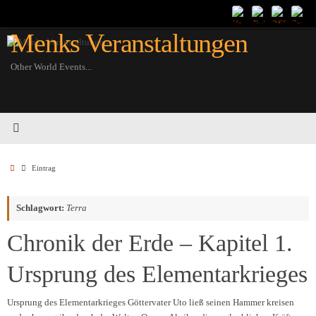
Zum
Inhalt
Menks Veranstaltungen
springen
Other World Events...
Startseite
Eintrag
Schlagwort:
Terra
Chronik der Erde – Kapitel 1.
Ursprung des Elementarkrieges
Ursprung des Elementarkrieges Göttervater Uto ließ seinen Hammer kreisen