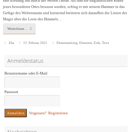
und schwang ihn durch der Welten Ozean. Als ihm die unglaublichen Kräfte
jenes besonderen Ortes bewusst wurden, schlug er mit seinem Hammer in das
Gefüge des Weltenraums und knisternd breiteten sich daraufhin die Linien der
Magie über die Leere des Himmels…
Weiterlesen…
Elia
13. Februar 2021
Elementarkrieg
,
Elemente
,
Erde
,
Terra
Anmeldestatus
Benutzername oder E-Mail
Passwort
Vergessen?
Registrieren
Nachrichten