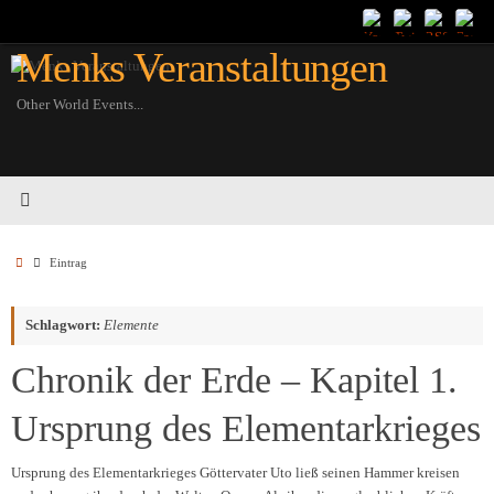
Zum
Inhalt
Menks Veranstaltungen
springen
Other World Events...
Startseite
Eintrag
Schlagwort:
Elemente
Chronik der Erde – Kapitel 1.
Ursprung des Elementarkrieges
Ursprung des Elementarkrieges Göttervater Uto ließ seinen Hammer kreisen