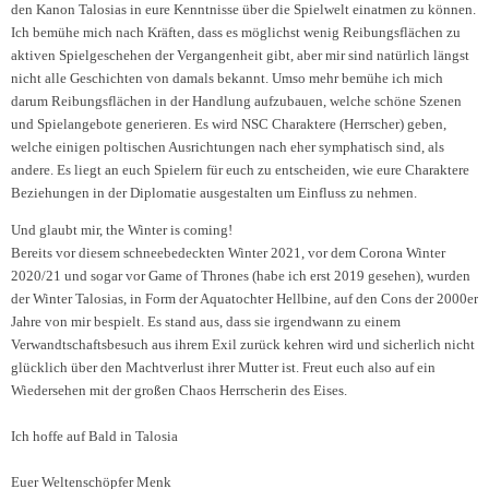
den Kanon Talosias in eure Kenntnisse über die Spielwelt einatmen zu können.
Ich bemühe mich nach Kräften, dass es möglichst wenig Reibungsflächen zu
aktiven Spielgeschehen der Vergangenheit gibt, aber mir sind natürlich längst
nicht alle Geschichten von damals bekannt. Umso mehr bemühe ich mich
darum Reibungsflächen in der Handlung aufzubauen, welche schöne Szenen
und Spielangebote generieren. Es wird NSC Charaktere (Herrscher) geben,
welche einigen poltischen Ausrichtungen nach eher symphatisch sind, als
andere. Es liegt an euch Spielern für euch zu entscheiden, wie eure Charaktere
Beziehungen in der Diplomatie ausgestalten um Einfluss zu nehmen.
Und glaubt mir, the Winter is coming!
Bereits vor diesem schneebedeckten Winter 2021, vor dem Corona Winter
2020/21 und sogar vor Game of Thrones (habe ich erst 2019 gesehen), wurden
der Winter Talosias, in Form der Aquatochter Hellbine, auf den Cons der 2000er
Jahre von mir bespielt. Es stand aus, dass sie irgendwann zu einem
Verwandtschaftsbesuch aus ihrem Exil zurück kehren wird und sicherlich nicht
glücklich über den Machtverlust ihrer Mutter ist. Freut euch also auf ein
Wiedersehen mit der großen Chaos Herrscherin des Eises.
Ich hoffe auf Bald in Talosia
Euer Weltenschöpfer Menk