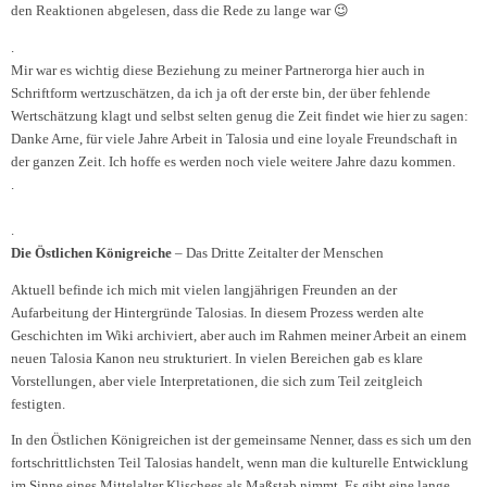
den Reaktionen abgelesen, dass die Rede zu lange war 😉
.
Mir war es wichtig diese Beziehung zu meiner Partnerorga hier auch in
Schriftform wertzuschätzen, da ich ja oft der erste bin, der über fehlende
Wertschätzung klagt und selbst selten genug die Zeit findet wie hier zu sagen:
Danke Arne, für viele Jahre Arbeit in Talosia und eine loyale Freundschaft in
der ganzen Zeit. Ich hoffe es werden noch viele weitere Jahre dazu kommen.
.
.
Die Östlichen Königreiche
– Das Dritte Zeitalter der Menschen
Aktuell befinde ich mich mit vielen langjährigen Freunden an der
Aufarbeitung der Hintergründe Talosias. In diesem Prozess werden alte
Geschichten im Wiki archiviert, aber auch im Rahmen meiner Arbeit an einem
neuen Talosia Kanon neu strukturiert. In vielen Bereichen gab es klare
Vorstellungen, aber viele Interpretationen, die sich zum Teil zeitgleich
festigten.
In den Östlichen Königreichen ist der gemeinsame Nenner, dass es sich um den
fortschrittlichsten Teil Talosias handelt, wenn man die kulturelle Entwicklung
im Sinne eines Mittelalter Klischees als Maßstab nimmt. Es gibt eine lange