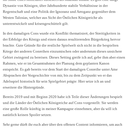
Dynastie von Königen, über Jahrhunderte stabile Verhältnisse in der
Regentschaft und eine Politik der Ignoranz und Arroganz gegenüber dem
Westen Talosias, welcher aus Sicht der Östlichen Königreiche als
unterentwickelt und krisengeschüttelt gilt.
In den damaligen Cons wurde ein Konflikt thematisiert, der Streitigkeiten in
der Erbfolge des Königs und einen daraus resultierenden Bürgerkrieg hervor
brachte. Gute Gründe für die restliche Spielwelt sich nicht in die bespielten
Kriege der anderen Conreihen einzumischen oder andersrum dieses unsichere
Gebiet zwingend zu bereisen. Dieses Setting greife ich auf, gebe ihm aber einen
Rahmen, wie er im Gesamtrahmen der Planung dem geplanten Kanon
entspricht. Es gab bereits vor dem Start der damaligen Conreihe unter Arne
Absprachen der Vorgeschichte von mir, bis zu dem Zeitpunkt wo er das
Adelsspiel historisch für sein Spielgebiet prägte. Hier setze ich an und
erweitere die Hintergründe.
Bereits 2019 und mit Beginn 2020 habe ich Teile dieser Änderungen bespielt
und die Länder der Östlichen Königreiche auf Cons vorgestellt. Sie werden
eine große Rolle künftig in meiner Kampagne einnehmen, aber da will ich
natürlich keinen Spoiler setzen.
Sehr gerne dürft ihr euch aber über den offenen Content informieren, um auch