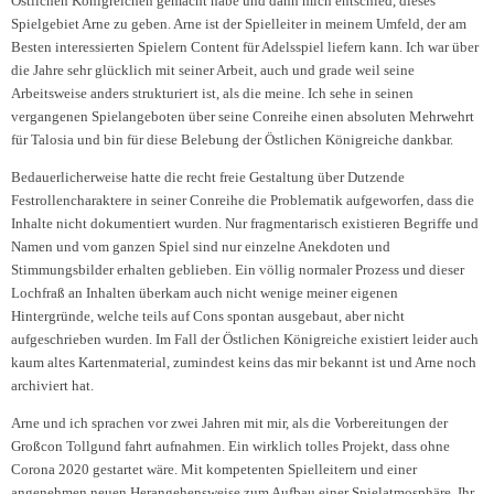
Östlichen Königreichen gemacht habe und dann mich entschied, dieses
Spielgebiet Arne zu geben. Arne ist der Spielleiter in meinem Umfeld, der am
Besten interessierten Spielern Content für Adelsspiel liefern kann. Ich war über
die Jahre sehr glücklich mit seiner Arbeit, auch und grade weil seine
Arbeitsweise anders strukturiert ist, als die meine. Ich sehe in seinen
vergangenen Spielangeboten über seine Conreihe einen absoluten Mehrwehrt
für Talosia und bin für diese Belebung der Östlichen Königreiche dankbar.
Bedauerlicherweise hatte die recht freie Gestaltung über Dutzende
Festrollencharaktere in seiner Conreihe die Problematik aufgeworfen, dass die
Inhalte nicht dokumentiert wurden. Nur fragmentarisch existieren Begriffe und
Namen und vom ganzen Spiel sind nur einzelne Anekdoten und
Stimmungsbilder erhalten geblieben. Ein völlig normaler Prozess und dieser
Lochfraß an Inhalten überkam auch nicht wenige meiner eigenen
Hintergründe, welche teils auf Cons spontan ausgebaut, aber nicht
aufgeschrieben wurden. Im Fall der Östlichen Königreiche existiert leider auch
kaum altes Kartenmaterial, zumindest keins das mir bekannt ist und Arne noch
archiviert hat.
Arne und ich sprachen vor zwei Jahren mit mir, als die Vorbereitungen der
Großcon Tollgund fahrt aufnahmen. Ein wirklich tolles Projekt, dass ohne
Corona 2020 gestartet wäre. Mit kompetenten Spielleitern und einer
angenehmen neuen Herangehensweise zum Aufbau einer Spielatmosphäre. Ihr