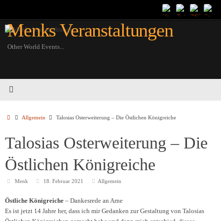
Zum
Inhalt
Menks Veranstaltungen
springen
Other World Events...
Startseite
Allgemein
Talosias Osterweiterung – Die Östlichen Königreiche
Talosias Osterweiterung – Die
Östlichen Königreiche
Menk
18. Februar 2021
Allgemein
Östliche Königreiche
– Dankesrede an Arne
Es ist jetzt 14 Jahre her, dass ich mir Gedanken zur Gestaltung von Talosias