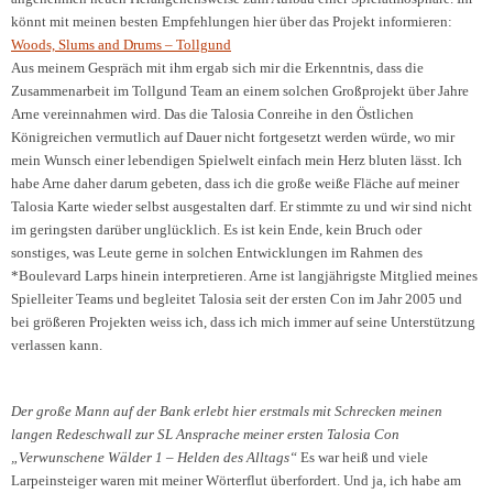
könnt mit meinen besten Empfehlungen hier über das Projekt informieren:
Woods, Slums and Drums – Tollgund
Aus meinem Gespräch mit ihm ergab sich mir die Erkenntnis, dass die
Zusammenarbeit im Tollgund Team an einem solchen Großprojekt über Jahre
Arne vereinnahmen wird. Das die Talosia Conreihe in den Östlichen
Königreichen vermutlich auf Dauer nicht fortgesetzt werden würde, wo mir
mein Wunsch einer lebendigen Spielwelt einfach mein Herz bluten lässt. Ich
habe Arne daher darum gebeten, dass ich die große weiße Fläche auf meiner
Talosia Karte wieder selbst ausgestalten darf. Er stimmte zu und wir sind nicht
im geringsten darüber unglücklich. Es ist kein Ende, kein Bruch oder
sonstiges, was Leute gerne in solchen Entwicklungen im Rahmen des
*Boulevard Larps hinein interpretieren. Arne ist langjährigste Mitglied meines
Spielleiter Teams und begleitet Talosia seit der ersten Con im Jahr 2005 und
bei größeren Projekten weiss ich, dass ich mich immer auf seine Unterstützung
verlassen kann.
Der große Mann auf der Bank erlebt hier erstmals mit Schrecken meinen
langen Redeschwall zur SL Ansprache meiner ersten Talosia Con
„Verwunschene Wälder 1 – Helden des Alltags“
Es war heiß und viele
Larpeinsteiger waren mit meiner Wörterflut überfordert. Und ja, ich habe am