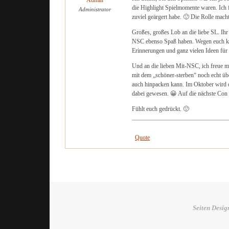
Admin
die Highlight Spielmomente waren. Ich 
Administrator
zuviel geärgert habe. 🙂 Die Rolle mach
Großes, großes Lob an die liebe SL. Ihr
NSC ebenso Spaß haben. Wegen euch kom
Erinnerungen und ganz vielen Ideen für
Und an die lieben Mit-NSC, ich freue mi
mit dem „schöner-sterben“ noch echt üb
auch hinpacken kann. Im Oktober wird 
dabei gewesen. 😀 Auf die nächste Con 
Fühlt euch gedrückt. 🙂
Quote
Seiten Desig