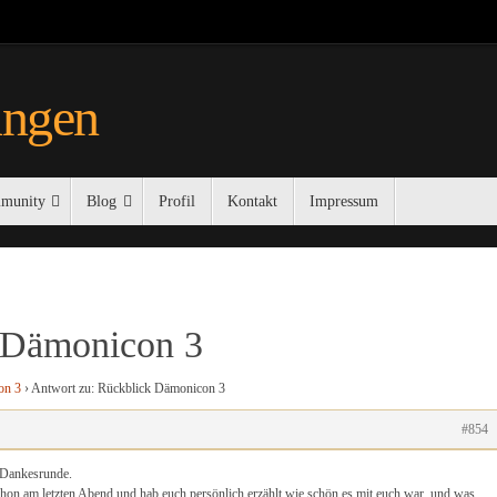
ungen
munity
Blog
Profil
Kontakt
Impressum
 Dämonicon 3
on 3
›
Antwort zu: Rückblick Dämonicon 3
#854
 Dankesrunde.
schon am letzten Abend und hab euch persönlich erzählt wie schön es mit euch war, und was