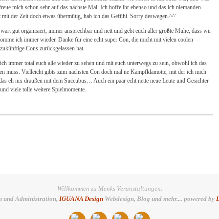
freue mich schon sehr auf das nächste Mal. Ich hoffe ihr ebenso und das ich niemanden
t mit der Zeit doch etwas übermütig, hab ich das Gefühl. Sorry deswegen.^^‘
 wart gut organisiert, immer ansprechbar und nett und gebt euch aller größte Mühe, dass wir
me ich immer wieder. Danke für eine echt super Con, die micht mit vielen coolen
 zukünftige Cons zurückgelassen hat.
ch immer total euch alle wieder zu sehen und mit euch unterwegs zu sein, obwohl ich das
en muss. Vielleicht gibts zum nächsten Con doch mal ne Kampfklamotte, mit der ich mich
das eh nix draußen mit dem Succubus… Auch ein paar echt nette neue Leute und Gesichter
und viele tolle weitere Spielmomente.
Willkommen zu Menks Veranstaltungen.
n und Administration,
IGUANA Design
Webdesign, Blog und mehr.... powered by
L