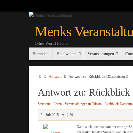
Zum
Inhalt
springen
Menks Veranstalt
Other World Events...
Zum
Startseite
Spielwelten
Veranstaltungen
Com
Inhalt
springen
Startseite
Antwort
Antwort zu: Rückblick Dämonicon 3
Antwort zu: Rückblick
Startseite
›
Foren
›
Veranstaltungen in Talosia
›
Rückblick Dämonic
21. Juli 2015 um 12:30
Dann auch nochmal von mir eine große
Ich denke, bei den Spielern war ich ja 