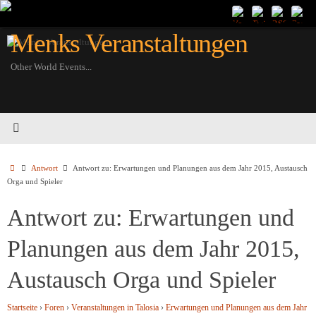
Zum
Inhalt
Menks Veranstaltungen
springen
Other World Events...
Startseite
Antwort
Antwort zu: Erwartungen und Planungen aus dem Jahr 2015, Austausch
Orga und Spieler
Antwort zu: Erwartungen und
Planungen aus dem Jahr 2015,
Austausch Orga und Spieler
Startseite
›
Foren
›
Veranstaltungen in Talosia
›
Erwartungen und Planungen aus dem Jahr