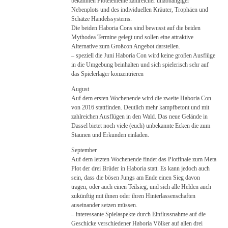
bekannten Plotelemente zahlreicher unabhängiger
Nebenplots und des individuellen Kräuter, Trophäen und
Schätze Handelssystems.
Die beiden Haboria Cons sind bewusst auf die beiden
Mythodea Termine gelegt und sollen eine attraktive
Alternative zum Großcon Angebot darstellen.
– speziell die Juni Haboria Con wird keine großen Ausflüge
in die Umgebung beinhalten und sich spielerisch sehr auf
das Spielerlager konzentrieren
August
Auf dem ersten Wochenende wird die zweite Haboria Con
von 2016 stattfinden. Deutlich mehr kampfbetont und mit
zahlreichen Ausflügen in den Wald. Das neue Gelände in
Dassel bietet noch viele (euch) unbekannte Ecken die zum
Staunen und Erkunden einladen.
September
Auf dem letzten Wochenende findet das Plotfinale zum Meta
Plot der drei Brüder in Haboria statt. Es kann jedoch auch
sein, dass die bösen Jungs am Ende einen Sieg davon
tragen, oder auch einen Teilsieg, und sich alle Helden auch
zukünftig mit ihnen oder ihren Hinterlassenschaften
auseinander setzen müssen.
– interessante Spielaspekte durch Einflussnahme auf die
Geschicke verschiedener Haboria Völker auf allen drei