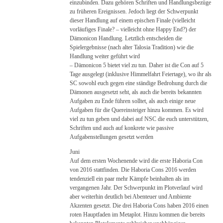
einzubinden. Dazu gehören Schriften und Handlungsbezüge
zu früheren Ereignissen. Jedoch liegt der Schwerpunkt
dieser Handlung auf einem epischen Finale (vielleicht
vorläufiges Finale? – vielleicht ohne Happy End?) der
Dämonicon Handlung. Letztlich entscheiden die
Spielergebnisse (nach alter Talosia Tradition) wie die
Handlung weiter geführt wird
– Dämonicon 5 bietet viel zu tun. Daher ist die Con auf 5
Tage ausgelegt (inklusive Himmelfahrt Feiertage), wo ihr als
SC sowohl euch gegen eine ständige Bedrohung durch die
Dämonen ausgesetzt seht, als auch die bereits bekannten
Aufgaben zu Ende führen solltet, als auch einige neue
Aufgaben für die Quereinsteiger hinzu kommen. Es wird
viel zu tun geben und dabei auf NSC die euch unterstützen,
Schriften und auch auf konkrete wie passive
Aufgabenstellungen gesetzt werden
Juni
Auf dem ersten Wochenende wird die erste Haboria Con
von 2016 stattfinden. Die Haboria Cons 2016 werden
tendenziell ein paar mehr Kämpfe beinhalten als im
vergangenen Jahr. Der Schwerpunkt im Plotverlauf wird
aber weiterhin deutlich bei Abenteuer und Ambiente
Akzenten gesetzt. Die drei Haboria Cons haben 2016 einen
roten Hauptfaden im Metaplot. Hinzu kommen die bereits