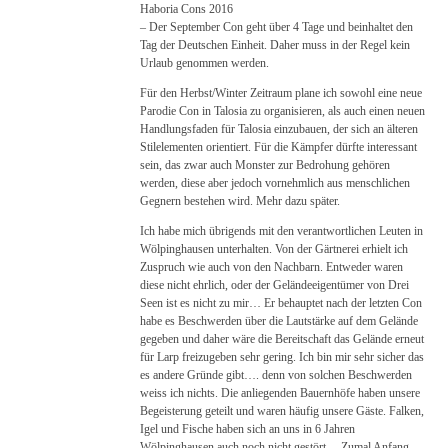
Haboria Cons 2016
– Der September Con geht über 4 Tage und beinhaltet den
Tag der Deutschen Einheit. Daher muss in der Regel kein
Urlaub genommen werden.
Für den Herbst/Winter Zeitraum plane ich sowohl eine neue
Parodie Con in Talosia zu organisieren, als auch einen neuen
Handlungsfaden für Talosia einzubauen, der sich an älteren
Stilelementen orientiert. Für die Kämpfer dürfte interessant
sein, das zwar auch Monster zur Bedrohung gehören
werden, diese aber jedoch vornehmlich aus menschlichen
Gegnern bestehen wird. Mehr dazu später.
Ich habe mich übrigends mit den verantwortlichen Leuten in
Wölpinghausen unterhalten. Von der Gärtnerei erhielt ich
Zuspruch wie auch von den Nachbarn. Entweder waren
diese nicht ehrlich, oder der Geländeeigentümer von Drei
Seen ist es nicht zu mir… Er behauptet nach der letzten Con
habe es Beschwerden über die Lautstärke auf dem Gelände
gegeben und daher wäre die Bereitschaft das Gelände erneut
für Larp freizugeben sehr gering. Ich bin mir sehr sicher das
es andere Gründe gibt…. denn von solchen Beschwerden
weiss ich nichts. Die anliegenden Bauernhöfe haben unsere
Begeisterung geteilt und waren häufig unsere Gäste. Falken,
Igel und Fische haben sich an uns in 6 Jahren
Wölpinghausen auch noch nicht gestört… Zumal Anfang