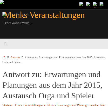
Zum
Inhalt
Menks Veranstaltungen
springen
Other World Events...
Startseite
Antwort
Antwort zu: Erwartungen und Planungen aus dem Jahr 2015, Austausch
Orga und Spieler
Antwort zu: Erwartungen und
Planungen aus dem Jahr 2015,
Austausch Orga und Spieler
Startseite
›
Foren
›
Veranstaltungen in Talosia
›
Erwartungen und Planungen aus dem Jahr