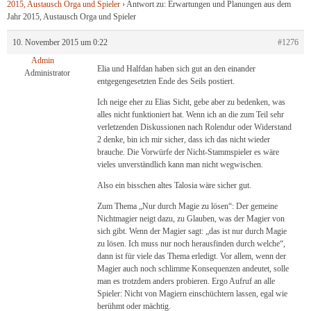
2015, Austausch Orga und Spieler
›
Antwort zu: Erwartungen und Planungen aus dem
Jahr 2015, Austausch Orga und Spieler
10. November 2015 um 0:22
#1276
Admin
Elia und Halfdan haben sich gut an den einander
Administrator
entgegengesetzten Ende des Seils postiert.
Ich neige eher zu Elias Sicht, gebe aber zu bedenken, was
alles nicht funktioniert hat. Wenn ich an die zum Teil sehr
verletzenden Diskussionen nach Rolendur oder Widerstand
2 denke, bin ich mir sicher, dass ich das nicht wieder
brauche. Die Vorwürfe der Nicht-Stammspieler es wäre
vieles unverständlich kann man nicht wegwischen.
Also ein bisschen altes Talosia wäre sicher gut.
Zum Thema „Nur durch Magie zu lösen“: Der gemeine
Nichtmagier neigt dazu, zu Glauben, was der Magier von
sich gibt. Wenn der Magier sagt: „das ist nur durch Magie
zu lösen. Ich muss nur noch herausfinden durch welche“,
dann ist für viele das Thema erledigt. Vor allem, wenn der
Magier auch noch schlimme Konsequenzen andeutet, solle
man es trotzdem anders probieren. Ergo Aufruf an alle
Spieler: Nicht von Magiern einschüchtern lassen, egal wie
berühmt oder mächtig.