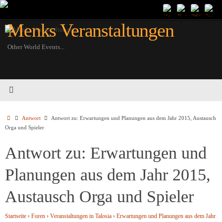
Zum
Inhalt
Menks Veranstaltungen
springen
Other World Events...
Startseite
Antwort
Antwort zu: Erwartungen und Planungen aus dem Jahr 2015, Austausch
Orga und Spieler
Antwort zu: Erwartungen und
Planungen aus dem Jahr 2015,
Austausch Orga und Spieler
Startseite
›
Foren
›
Veranstaltungen in Talosia
›
Erwartungen und Planungen aus dem Jahr