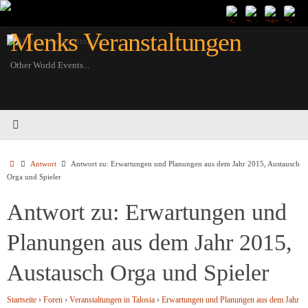
Zum
Inhalt
Menks Veranstaltungen
springen
Other World Events...
Startseite
Antwort
Antwort zu: Erwartungen und Planungen aus dem Jahr 2015, Austausch
Orga und Spieler
Antwort zu: Erwartungen und
Planungen aus dem Jahr 2015,
Austausch Orga und Spieler
Startseite
›
Foren
›
Veranstaltungen in Talosia
›
Erwartungen und Planungen aus dem Jahr