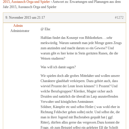
2015, Austausch Orga und Spieler
›
Antwort zu: Erwartungen und Planungen aus dem
Jahr 2015, Austausch Orga und Spieler
9. November 2015 um 21:17
#1272
Admin
@ Elia:
Administrator
Halfdan findet das Konzept von Bibliotheken….sehr
merkwürdig. Warum sammelt man jede Menge guten Zeugs
zum anzünden und macht darum so ein Gewese? Und
warum gibt es hier keine in Stein geritzten Runen, die die
Weisen studieren?
Was will ich damit sagen?
Wir spielen doch alle grobes Mittelalter und wollen unsere
Charaktere glaubhaft verkörpern. Dazu gehört auch, dass
wieviel Prozent der Leute lesen können? 1 Prozent? Und
welche Berufsgruppen? Kleriker, Magier sicher auch
Druiden und natürlich die überall im Larp anzutreffenden
Verwalter und königlichen Amtmänner.
Söldner, Kämpfer etc und selbst Heiler ( was wohl eher in
Richtung Feldscher gehen sollte) nicht. Und selbst die, die
man in ihrer Jugend mit Buchstaben gequält hat ( ggf.
Ritter), dürften allzu gerne das vergessen.Dazu kommt die
Frage, ob zum Beispiel selbst ein gelehrter Elf die Schrift