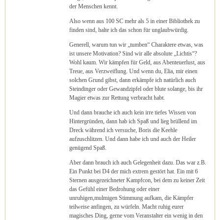
der Menschen kennt.
Also wenn aus 100 SC mehr als 5 in einer Bibliothek zu
finden sind, halte ich das schon für unglaubwürdig.
Generell, warum tun wir „tumben“ Charaktere etwas, was
ist unsere Motivation? Sind wir alle absolute „Lichtis“?
Wohl kaum. Wir kämpfen für Geld, aus Abenteuerlust, aus
Treue, aus Verzweiflung. Und wenn du, Elia, mir einen
solchen Grund gibst, dann erkämpfe ich natürlich auch
Steindinger oder Gewandzipfel oder blute solange, bis ihr
Magier etwas zur Rettung verbracht habt.
Und dann brauche ich auch kein irre tiefes Wissen von
Hintergründen, dann hab ich Spaß und lieg brüllend im
Dreck während ich versuche, Boris die Keehle
aufzuschlitzen. Und dann habe ich und auch der Heiler
genügend Spaß.
Aber dann brauch ich auch Gelegenheit dazu. Das war z.B.
Ein Punkt bei D4 der mich extrem gestört hat. Ein mit 6
Sternen ausgezeichneter Kampfcon, bei dem zu keiner Zeit
das Gefühl einer Bedrohung oder einer
unruhigen,mulmigen Stimmung aufkam, die Kämpfer
teilweise anfingen, zu würfeln. Macht ruhig eurer
magisches Ding, gerne vom Veranstalter ein wenig in den