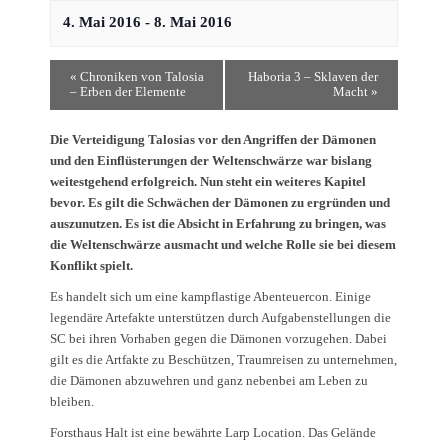
4. Mai 2016
-
8. Mai 2016
«
Chroniken von Talosia
Haboria 3 – Sklaven der
– Erben der Elemente
Macht
»
Die Verteidigung Talosias vor den Angriffen der Dämonen
und den Einflüsterungen der Weltenschwärze war bislang
weitestgehend erfolgreich. Nun steht ein weiteres Kapitel
bevor. Es gilt die Schwächen der Dämonen zu ergründen und
auszunutzen. Es ist die Absicht in Erfahrung zu bringen, was
die Weltenschwärze ausmacht und welche Rolle sie bei diesem
Konflikt spielt.
Es handelt sich um eine kampflastige Abenteuercon. Einige
legendäre Artefakte unterstützen durch Aufgabenstellungen die
SC bei ihren Vorhaben gegen die Dämonen vorzugehen. Dabei
gilt es die Artfakte zu Beschützen, Traumreisen zu unternehmen,
die Dämonen abzuwehren und ganz nebenbei am Leben zu
bleiben.
Forsthaus Halt ist eine bewährte Larp Location. Das Gelände