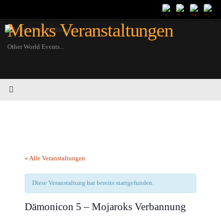
Zum
Inhalt
Menks Veranstaltungen
springen
Other World Events...
« Alle Veranstaltungen
Diese Veranstaltung hat bereits stattgefunden.
Dämonicon 5 – Mojaroks Verbannung