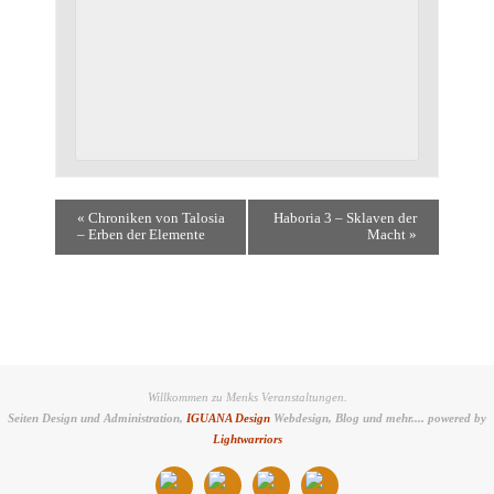
«
Chroniken von Talosia
Haboria 3 – Sklaven der
– Erben der Elemente
Macht
»
Willkommen zu Menks Veranstaltungen.
Seiten Design und Administration,
IGUANA Design
Webdesign, Blog und mehr.... powered by
Lightwarriors