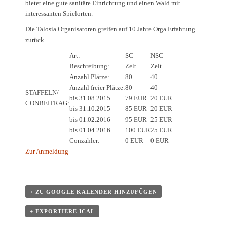
bietet eine gute sanitäre Einrichtung und einen Wald mit
interessanten Spielorten.
Die Talosia Organisatoren greifen auf 10 Jahre Orga Erfahrung
zurück.
Art:
SC
NSC
Beschreibung:
Zelt
Zelt
Anzahl Plätze:
80
40
Anzahl freier Plätze:
80
40
STAFFELN/
bis 31.08.2015
79 EUR
20 EUR
CONBEITRAG:
bis 31.10.2015
85 EUR
20 EUR
bis 01.02.2016
95 EUR
25 EUR
bis 01.04.2016
100 EUR
25 EUR
Conzahler:
0 EUR
0 EUR
Zur Anmeldung
+ ZU GOOGLE KALENDER HINZUFÜGEN
+ EXPORTIERE ICAL