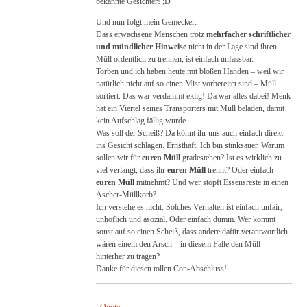
bekannte Gesichter! ;D
Und nun folgt mein Gemecker:
Dass erwachsene Menschen trotz
mehrfacher schriftlicher
und mündlicher Hinweise
nicht in der Lage sind ihren
Müll ordentlich zu trennen, ist einfach unfassbar.
Torben und ich haben heute mit bloßen Händen – weil wir
natürlich nicht auf so einen Mist vorbereitet sind – Müll
sortiert. Das war verdammt eklig! Da war alles dabei! Menk
hat ein Viertel seines Transporters mit Müll beladen, damit
kein Aufschlag fällig wurde.
Was soll der Scheiß? Da könnt ihr uns auch einfach direkt
ins Gesicht schlagen. Ernsthaft. Ich bin stinksauer. Warum
sollen wir für
euren Müll
gradestehen? Ist es wirklich zu
viel verlangt, dass ihr
euren Müll
trennt? Oder einfach
euren Müll
mitnehmt? Und wer stopft Essensreste in einen
Ascher-Müllkorb?
Ich verstehe es nicht. Solches Verhalten ist einfach unfair,
unhöflich und asozial. Oder einfach dumm. Wer kommt
sonst auf so einen Scheiß, dass andere dafür verantwortlich
wären einem den Arsch – in diesem Falle den Müll –
hinterher zu tragen?
Danke für diesen tollen Con-Abschluss!