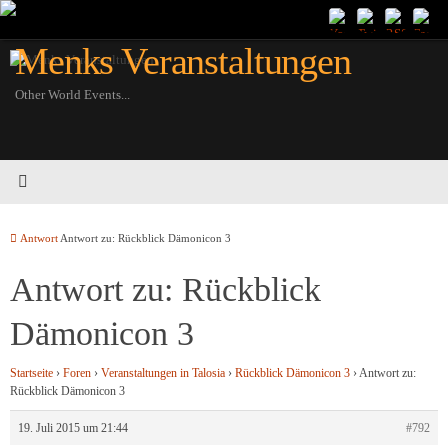
Zum
Inhalt
Menks Veranstaltungen
springen
Other World Events...
Startseite
Antwort
Antwort zu: Rückblick Dämonicon 3
Antwort zu: Rückblick
Dämonicon 3
Startseite
›
Foren
›
Veranstaltungen in Talosia
›
Rückblick Dämonicon 3
›
Antwort zu:
Rückblick Dämonicon 3
19. Juli 2015 um 21:44
#792