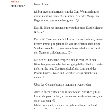
Admin
Guten Abend,
Administrator
ich bin ingesamt zufrieden mit der Con. Wenn auch noch
immer nicht mit meiner Gesundheit. Aber der Mangel an
Regeneration war es eindeutig wert. 😉
Das SL-Team hat diesmal super funktioniert. Danke Männer
& Anna!
Das NSC-Team war einfach klasse. Immer motiviert, immer
kreativ, immer gut gelaunt. Es war eine Freude euch beim
Spielen zuzusehen. (Irgendwann fange ich doch noch mit
den Namensschildchen an… :D)
Mit den SC hatte ich weniger Kontakt. Was ich in den
Kämpfen gesehen habe, hat mir gut gefallen. Und ich danke
insb. für die nette Gastfreundschaft der Latina und des
Phönix Ordens. Käse und Griesbrei – was brauche ich
mehr? :3
Über das Gelände braucht man nicht weiter reden.
Alles in allem einfach eine Runde Sache. Natürlich gibt es
immer ein paar Sachen, an denen man noch feilen kann, aber
so ist das eben. 🙂
Ich bin gespannt, wie es weitergeht und freue mich auf