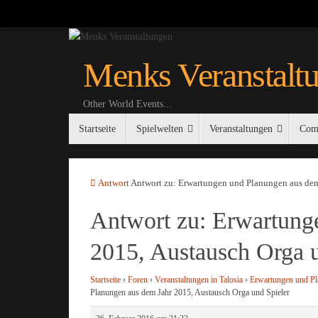
Zum
Inhalt
springen
Menks Veranstalt
Other World Events...
Zum
Startseite
Spielwelten
Veranstaltungen
Com
Inhalt
springen
Startseite
Antwort
Antwort zu: Erwartungen und Planungen aus dem
Antwort zu: Erwartung
2015, Austausch Orga u
Startseite
›
Foren
›
Veranstaltungen in Talosia
›
Erwartungen und Pl
Planungen aus dem Jahr 2015, Austausch Orga und Spieler