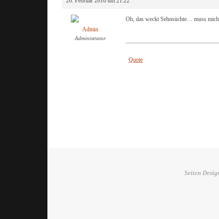
26. Februar 2016 um 21:22
Oh, das weckt Sehnsüchte… muss mich 
Admin
Administrator
Quote
Seiten Desig