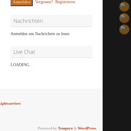
Vergessen?
Registrieren
Nachrichten
Anmelden um Nachrichten zu lesen
Live Chat
LOADING...
ightwarriors
Powered by
Tempera
&
WordPress.