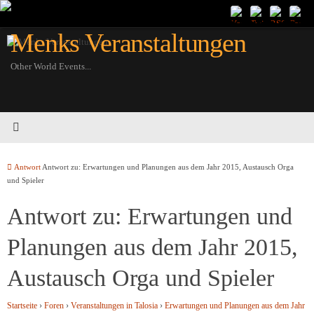
Zum
Inhalt
Menks Veranstaltungen
springen
Other World Events...
Startseite
Antwort
Antwort zu: Erwartungen und Planungen aus dem Jahr 2015, Austausch Orga
und Spieler
Antwort zu: Erwartungen und
Planungen aus dem Jahr 2015,
Austausch Orga und Spieler
Startseite
›
Foren
›
Veranstaltungen in Talosia
›
Erwartungen und Planungen aus dem Jahr