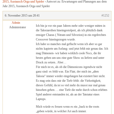
2015, Austausch Orga und Spieler
›
Antwort zu: Erwartungen und Planungen aus dem
Jahr 2015, Austausch Orga und Spieler
6. November 2015 um 20:41
#1252
Admin
Ich bin ja vor ein paar Jahren mehr oder weniger mitten in
Administrator
die Talosiareihen hineingestolpert, als ich plötzlich dank
emsiger Charas ( Nitram und Silvorion) in ein regelrechtes
Crossover hineingezogen wurde.
Ich habe so manches mal geflucht wenn ich aber so gar
nichts kapierte am Anfang- und jetzt fehlt mir genau das. Ich
mag Dämonen- wir haben wirklich coole Nscs, die ihr
bestes geben um uns eine gute Show zu liefern und unter
Druck zu setzen.. Aber…
Für mich ist es, als ob die Dämonicons irgendwie nicht
ganz sind- es fehlt was. Ein Flair, der mich im „alten
Talosia“ immer wieder eingefangen hat existiert hier nicht.
Es mag sein dass mir die Tiefe fehlt- die Vielseitigkeit,
dieses Gefühl, da ist so viel mehr du musst nur mal genau
hinsehen gehen…. eine Tiefe die mehr durch schon erlebtes
Spiel anderer entstanden ist, als an der Tatstatur eines
Laptops.
Mich würde es freuen wenn es ein „back to the roots
„geben würde, in welcher Art auch immer.