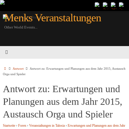
Zum
Inhalt
Menks Veranstaltungen
springen
Other World Events...
Startseite
Antwort
Antwort zu: Erwartungen und Planungen aus dem Jahr 2015, Austausch
Orga und Spieler
Antwort zu: Erwartungen und
Planungen aus dem Jahr 2015,
Austausch Orga und Spieler
Startseite
›
Foren
›
Veranstaltungen in Talosia
›
Erwartungen und Planungen aus dem Jahr