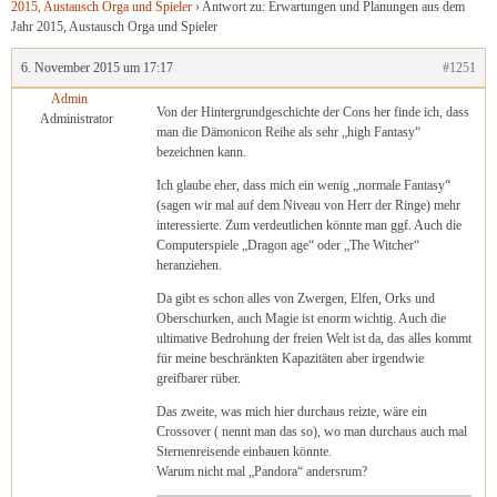
2015, Austausch Orga und Spieler
›
Antwort zu: Erwartungen und Planungen aus dem
Jahr 2015, Austausch Orga und Spieler
6. November 2015 um 17:17
#1251
Admin
Von der Hintergrundgeschichte der Cons her finde ich, dass
Administrator
man die Dämonicon Reihe als sehr „high Fantasy“
bezeichnen kann.
Ich glaube eher, dass mich ein wenig „normale Fantasy“
(sagen wir mal auf dem Niveau von Herr der Ringe) mehr
interessierte. Zum verdeutlichen könnte man ggf. Auch die
Computerspiele „Dragon age“ oder „The Witcher“
heranziehen.
Da gibt es schon alles von Zwergen, Elfen, Orks und
Oberschurken, auch Magie ist enorm wichtig. Auch die
ultimative Bedrohung der freien Welt ist da, das alles kommt
für meine beschränkten Kapazitäten aber irgendwie
greifbarer rüber.
Das zweite, was mich hier durchaus reizte, wäre ein
Crossover ( nennt man das so), wo man durchaus auch mal
Sternenreisende einbauen könnte.
Warum nicht mal „Pandora“ andersrum?