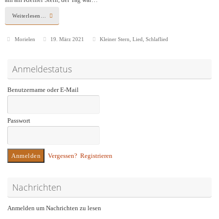
am am Kleiner Stern, der Tag war…
Weiterlesen…
Morielen
19. März 2021
Kleiner Stern
,
Lied
,
Schlaflied
Anmeldestatus
Benutzername oder E-Mail
Passwort
Vergessen?
Registrieren
Nachrichten
Anmelden um Nachrichten zu lesen