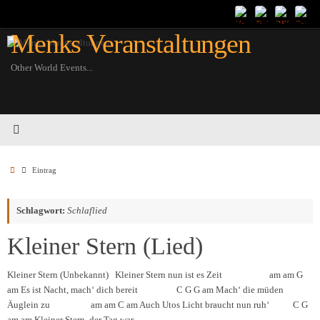
Zum
Inhalt
Menks Veranstaltungen
springen
Other World Events...
Startseite
Eintrag
Schlagwort:
Schlaflied
Kleiner Stern (Lied)
Kleiner Stern (Unbekannt) Kleiner Stern nun ist es Zeit am am G
am Es ist Nacht, mach‘ dich bereit C G G am Mach‘ die müden
Äuglein zu am am C am Auch Utos Licht braucht nun ruh‘ C G