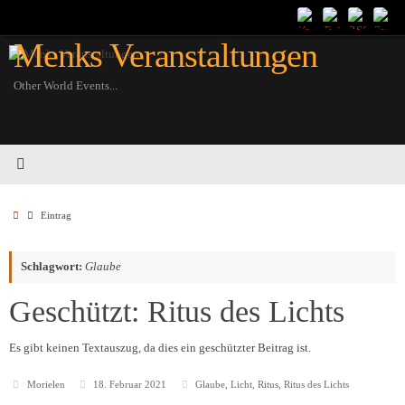
Zum
Inhalt
Menks Veranstaltungen
springen
Other World Events...
Startseite
Eintrag
Schlagwort:
Glaube
Geschützt: Ritus des Lichts
Es gibt keinen Textauszug, da dies ein geschützter Beitrag ist.
Morielen
18. Februar 2021
Glaube
,
Licht
,
Ritus
,
Ritus des Lichts