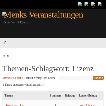
Zum
Inhalt
Menks Veranstaltungen
springen
Other World Events...
Startseite
Themen-Schlagwort: Lizenz
Startseite
›
Foren
›
Themen-Schlagwort: Lizenz
1 Thema anzeigen (von insgesamt 1)
Thema
Stimmen
Beiträge
Letzter Beitrag
Lizenzfreie Bilder
1
1
vor 11 Jahren,